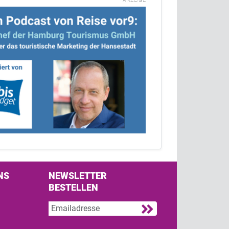
ANZEIGE
NS
NEWSLETTER
BESTELLEN
s on Facebook
w us on Twitter