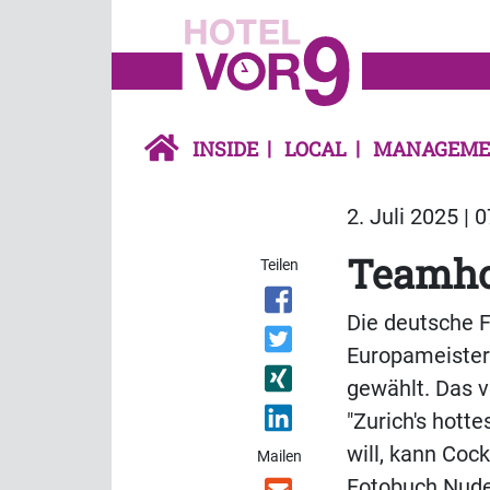
INSIDE
LOCAL
MANAGEME
2. Juli 2025 | 
Teamhot
Teilen
Die deutsche 
Europameisters
gewählt. Das ve
"Zurich's hott
will, kann Coc
Mailen
Fotobuch Nude