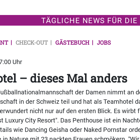
TÄGLICHE NEWS FÜR DIE
NT
CHECK-OUT
GÄSTEBUCH
JOBS
07:00 Uhr
el – dieses Mal anders
Fußballnationalmannschaft der Damen nimmt an d
chaft in der Schweiz teil und hat als Teamhotel d
rwundert nicht nur auf den ersten Blick. Es wirbt f
est Luxury City Resort". Das Penthouse ist ein Nach
ktails wie Dancing Geisha oder Naked Pornstar ord
 in Nature mit 23 nackten Frauen schmökern. "Wir