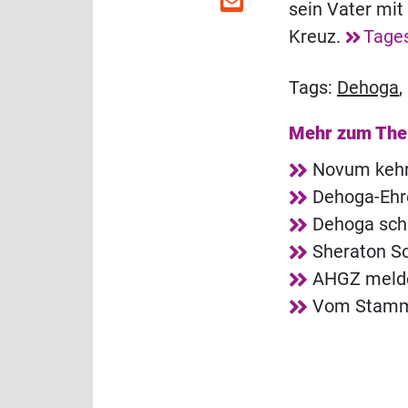
sein Vater mi
Kreuz.
Tage
Tags:
Dehoga
Mehr zum Th
Novum kehrt
Dehoga-Ehre
Dehoga sch
Sheraton So
AHGZ melde
Vom Stammg