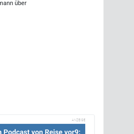
umann über
ANZEIGE