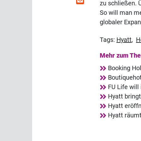
zu schließen. 
So will man me
globaler Expan
Tags:
Hyatt
,
H
Mehr zum Th
Booking Ho
Boutiquehot
FU Life wil
Hyatt bring
Hyatt eröffn
Hyatt räumt 