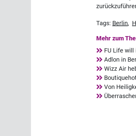
zurückzuführe
Tags:
Berlin
,
H
Mehr zum Th
FU Life wil
Adlon in Ber
Wizz Air he
Boutiquehot
Von Heiligke
Überrasche