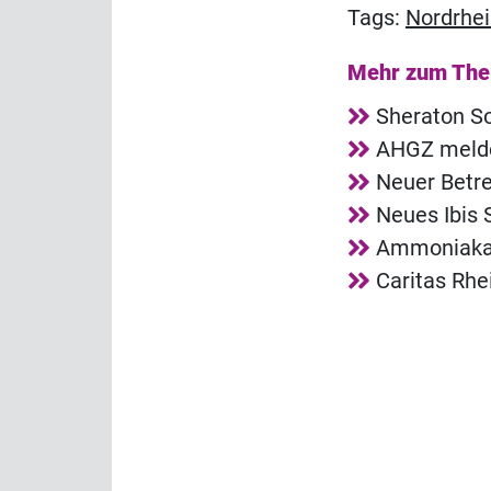
Tags:
Nordrhei
Mehr zum Th
Sheraton So
AHGZ melde
Neuer Betre
Neues Ibis 
Ammoniakala
Caritas Rh