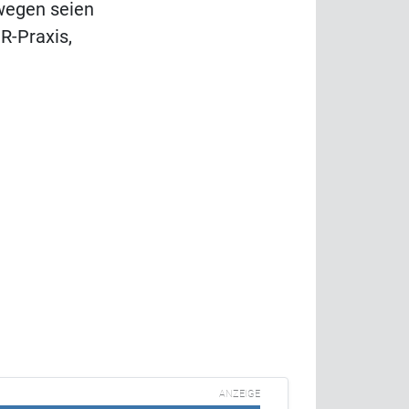
wegen seien
HR-Praxis,
t
ANZEIGE