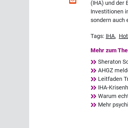
(IHA) und der
Investitionen i
sondern auch e
Tags:
IHA
,
Hot
Mehr zum Th
Sheraton So
AHGZ melde
Leitfaden T
IHA-Krisenh
Warum echt
Mehr psych