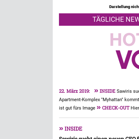
Darstellung nicht
TÄGLICHE NEW
»
22. März 2019:
INSIDE
Sawiris su
Apartment-Komplex "Myhattan" kommt
»
CHECK-OUT
ist gut fürs Image
Hier
»
INSIDE
Sawiris sucht einen neuen CEO f