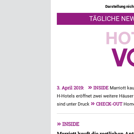
Darstellung nicht
TÄGLICHE NEW
»
3. April 2019:
INSIDE
Marriott kau
H-Hotels eröffnet zwei weitere Häuse
»
CHECK-OUT
sind unter Druck
Home
»
INSIDE
Marriott kauft die restlichen An