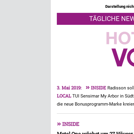
Darstellung nicht
TÄGLICHE NEW
»
3. Mai 2019:
INSIDE
Radisson soll
LOCAL
TUI Sensimar My Arbor in Südti
die neue Bonusprogramm-Marke kreie
»
INSIDE
Motel One wächst um 27 Häuser