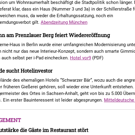
ion um Wohnraumerhalt beschäftigt die Stadtpolitik schon länger. 
eferat klar, dass ein Haus (Nummer 3 und 3a) in der Schillerstraße f
weichen muss, da weder die Erhaltungssatzung, noch ein
emdungsverbot gilt.
Abendzeitung München
nn am Prenzlauer Berg feiert Wiedereröffnung
terne-Haus in Berlin wurde einer umfangreichen Modernisierung unt
n nicht nur das neue Interieur-Konzept, sondern auch smarte Gimmi
 auch selbst per i-Pad einchecken.
Hotel vor9
(PDF)
e sucht Hotelinvestor
lände des ehemaligen Hotels “Schwarzer Bär“, wozu auch die angr
 früheren Gießerei gehören, soll wieder eine Unterkunft entstehen
ermeister des Ortes in Sachsen-Anhalt, geht von bis zu 5.000 Übe
. Ein erster Bauinteressent ist leider abgesprungen.
Mitteldeutsche
GEMENT
stärke die Gäste im Restaurant stört