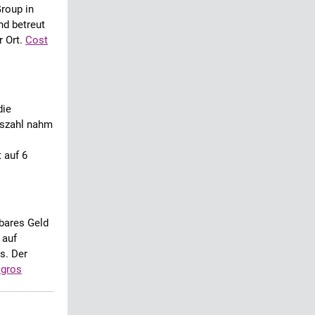
Group in
d betreut
r Ort.
Cost
die
ngszahl nahm
 auf 6
 bares Geld
 auf
s. Der
ogros