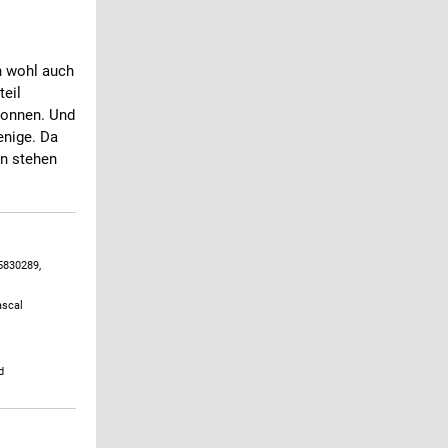
n wohl auch
teil
tonnen. Und
enige. Da
nn stehen
5830289,
ascal
d