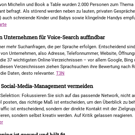
 von Michelin und Book a Table wurden 2.000 Personen zum Thema
nt befragt. Als störend werden neben zu lauten, privaten Gespräch
) auch schreiende Kinder und Babys sowie klingelnde Handys empfu
rte
n Unternehmen für Voice-Search auffindbar
er mehr Suchanfragen, die per Sprache erfolgen. Entscheidend sind
 von Unternehmen, also Adresse, Telefonnummer, Website, Öffnungs
 die 37 wichtigsten Online-Verzeichnissen – vor allem Google, Bing
s diesen Verzeichnissen ziehen Sprachsuchen ihre Bewertung nach R
die Daten, desto relevanter.
T3N
m Social-Media-Management vermeiden
elektion: Fokussieren Sie sich auf das passende Network, nicht au
el posten, das richtige Maß ist entscheiden, um den Überblick zu be
raffic ist entscheidend, sondern der direkte Kontakt mit der Zielgrup
eren, sondern selbst kreativ werden. Auf Kritik gelassen reagieren.
er
ing ist gesund und hält fit