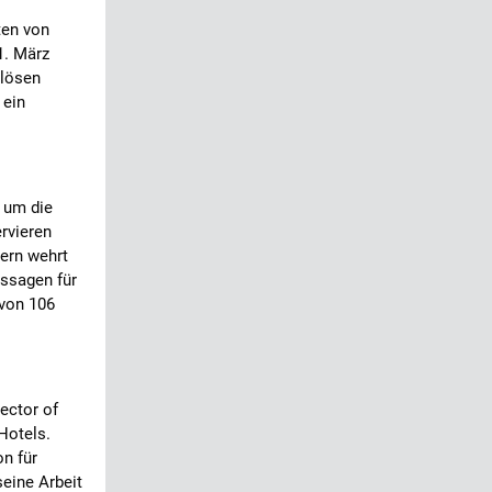
ten von
1. März
slösen
 ein
t um die
rvieren
ern wehrt
ussagen für
 von 106
ector of
Hotels.
on für
seine Arbeit