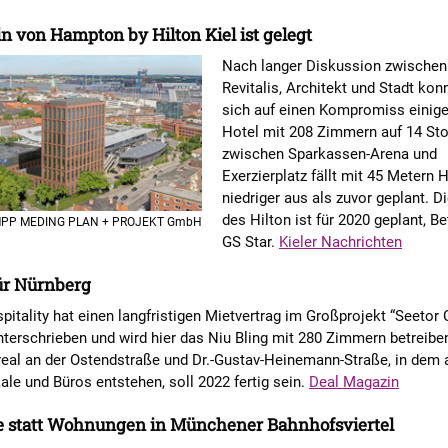
n von Hampton by Hilton Kiel ist gelegt
Nach langer Diskussion zwischen
Revitalis, Architekt und Stadt ko
sich auf einen Kompromiss einig
Hotel mit 208 Zimmern auf 14 St
zwischen Sparkassen-Arena und
Exerzierplatz fällt mit 45 Metern 
niedriger aus als zuvor geplant. D
des Hilton ist für 2020 geplant, Be
PP MEDING PLAN + PROJEKT GmbH
GS Star.
Kieler Nachrichten
ür Nürnberg
tality hat einen langfristigen Mietvertrag im Großprojekt “Seetor 
terschrieben und wird hier das Niu Bling mit 280 Zimmern betreibe
eal an der Ostendstraße und Dr.-Gustav-Heinemann-Straße, in dem 
ale und Büros entstehen, soll 2022 fertig sein.
Deal Magazin
e statt Wohnungen in Münchener Bahnhofsviertel