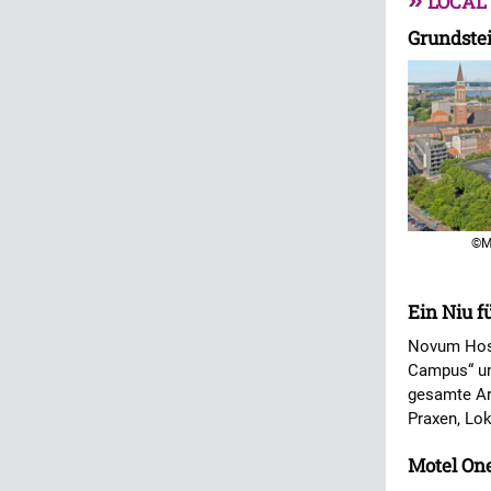
LOCAL
Grundstei
©M
Ein Niu f
Novum Hospi
Campus“ un
gesamte Ar
Praxen, Lok
Motel On