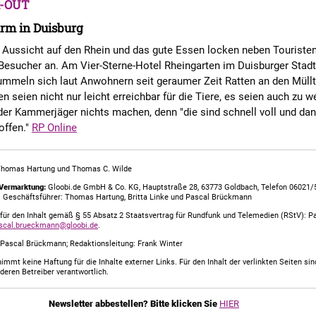
-OUT
rm in Duisburg
 Aussicht auf den Rhein und das gute Essen locken neben Touriste
Besucher an. Am Vier-Sterne-Hotel Rheingarten im Duisburger Stadt
mmeln sich laut Anwohnern seit geraumer Zeit Ratten an den Müll
n seien nicht nur leicht erreichbar für die Tiere, es seien auch zu w
der Kammerjäger nichts machen, denn "die sind schnell voll und da
offen."
RP Online
Thomas Hartung und Thomas C. Wilde
Vermarktung:
Gloobi.de GmbH & Co. KG, Hauptstraße 28, 63773 Goldbach, Telefon 06021/
. Geschäftsführer: Thomas Hartung, Britta Linke und Pascal Brückmann
für den Inhalt gemäß § 55 Absatz 2 Staatsvertrag für Rundfunk und Telemedien (RStV): P
scal.brueckmann@gloobi.de
.
Pascal Brückmann; Redaktionsleitung: Frank Winter
immt keine Haftung für die Inhalte externer Links. Für den Inhalt der verlinkten Seiten sin
deren Betreiber verantwortlich.
Newsletter abbestellen? Bitte klicken Sie
HIER