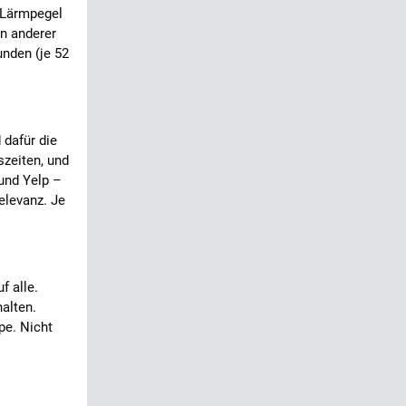
 Lärmpegel
en anderer
nden (je 52
 dafür die
zeiten, und
 und Yelp –
elevanz. Je
f alle.
halten.
pe. Nicht