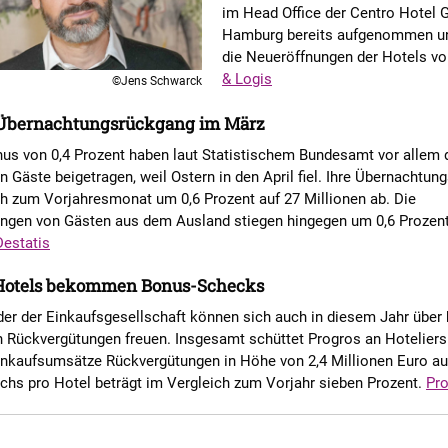
im Head Office der Centro Hotel 
Hamburg bereits aufgenommen un
die Neueröffnungen der Hotels vo
& Logis
©Jens Schwarck
 Übernachtungsrückgang im März
us von 0,4 Prozent haben laut Statistischem Bundesamt vor allem 
n Gäste beigetragen, weil Ostern in den April fiel. Ihre Übernachtu
ch zum Vorjahresmonat um 0,6 Prozent auf 27 Millionen ab. Die
ngen von Gästen aus dem Ausland stiegen hingegen um 0,6 Prozent
Destatis
Hotels bekommen Bonus-Schecks
der der Einkaufsgesellschaft können sich auch in diesem Jahr über
n Rückvergütungen freuen. Insgesamt schüttet Progros an Hoteliers
Einkaufsumsätze Rückvergütungen in Höhe von 2,4 Millionen Euro au
hs pro Hotel beträgt im Vergleich zum Vorjahr sieben Prozent.
Pr