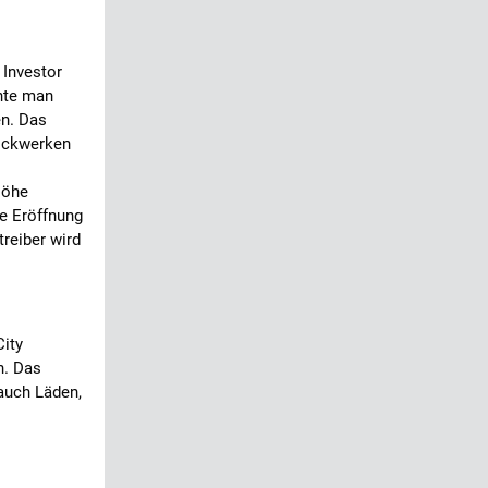
 Investor
nnte man
en. Das
ockwerken
Höhe
ie Eröffnung
treiber wird
City
n. Das
auch Läden,