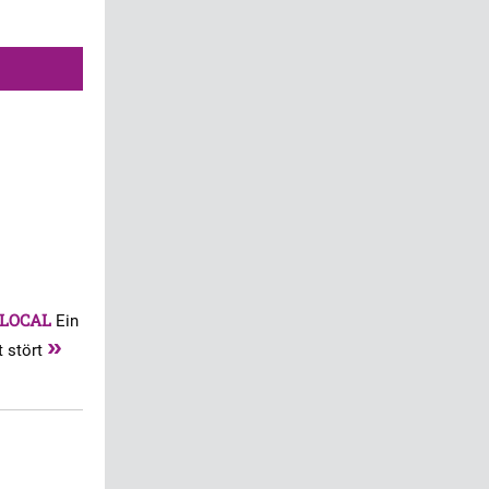
LOCAL
Ein
»
t stört