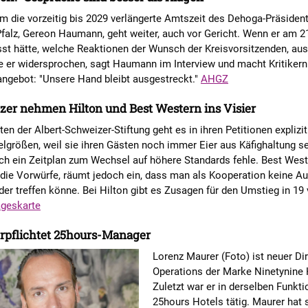
m die vorzeitig bis 2029 verlängerte Amtszeit des Dehoga-Präsiden
falz, Gereon Haumann, geht weiter, auch vor Gericht. Wenn er am 2
st hätte, welche Reaktionen der Wunsch der Kreisvorsitzenden, au
e er widersprochen, sagt Haumann im Interview und macht Kritikern
ngebot: "Unsere Hand bleibt ausgestreckt."
AHGZ
zer nehmen Hilton und Best Western ins Visier
ten der Albert-Schweizer-Stiftung geht es in ihren Petitionen explizi
lgrößen, weil sie ihren Gästen noch immer Eier aus Käfighaltung se
ch ein Zeitplan zum Wechsel auf höhere Standards fehle. Best West
die Vorwürfe, räumt jedoch ein, dass man als Kooperation keine A
eder treffen könne. Bei Hilton gibt es Zusagen für den Umstieg in 19
geskarte
rpflichtet 25hours-Manager
Lorenz Maurer (Foto) ist neuer Dir
Operations der Marke Ninetynine 
Zuletzt war er in derselben Funkti
25hours Hotels tätig. Maurer hat 