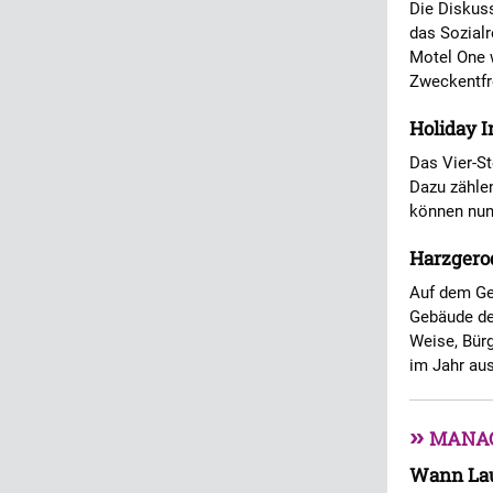
Die Diskuss
das Sozialr
Motel One 
Zweckentfr
Holiday I
Das Vier-S
Dazu zähle
können nun
Harzgerod
Auf dem Ge
Gebäude der
Weise, Bürg
im Jahr aus
»
MANA
Wann Laut