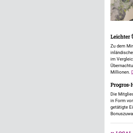
Leichter
Zu dem Min
inländische
im Verglei
Übernachtu
Millionen.
Progros-
Die Mitglie
in Form vo
getätigte 
Bonuszuwac
»