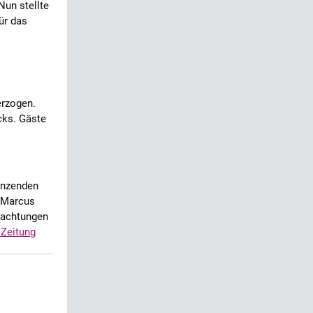
Nun stellte
ür das
erzogen.
cks. Gäste
enzenden
. Marcus
rnachtungen
 Zeitung