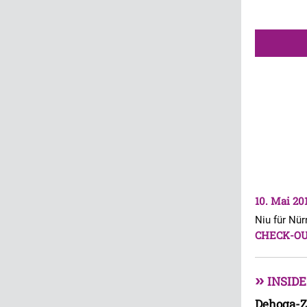
10. Mai 20
Niu für Nü
CHECK-O
»
INSIDE
Dehoga-Zo