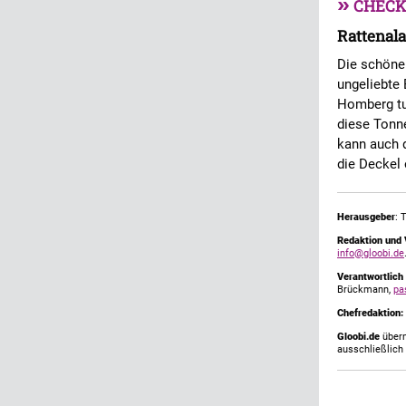
»
CHECK
Rattenala
Die schöne
ungeliebte 
Homberg tu
diese Tonne
kann auch 
die Deckel 
Herausgeber
: 
Redaktion und 
info@gloobi.de
Verantwortlich
Brückmann,
pa
Chefredaktion:
Gloobi.de
übern
ausschließlich 