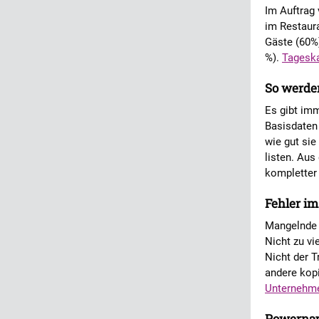
Im Auftrag
im Restaura
Gäste (60%
%).
Tageska
So werde
Es gibt imm
Basisdaten
wie gut sie
listen. Au
kompletter 
Fehler i
Mangelnde S
Nicht zu vi
Nicht der T
andere kopi
Unternehm
Powernapp