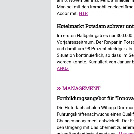
am 6. November Insolvenz anmelden mus
Man sei mit den Immobilieneigentümer
Accor mit.
HTR
Hotelmarkt Potsdam schwer unt
Im ersten Halbjahr gab es nur 300.000
Vorjahreszeitraum. Der Revpar in Pots
und damit um 98 Prozent niedriger als 
Situation kontinuierlich, so dass im S
werden konnte. Kumuliert von Januar b
AHGZ
»
MANAGEMENT
Fortbildungsangebot für "Innova
Die Hotelfachschulen Wihoga Dortmu
Führungskräftenachwuchs einen Qualif
Changemanagement entwickelt. Der Fok
den Umgang mit Unsicherheit zu erlerne