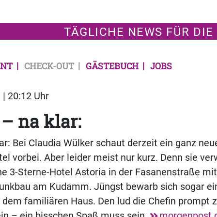
TÄGLICHE NEWS FÜR DIE
NT
CHECK-OUT
GÄSTEBUCH
JOBS
 | 20:12 Uhr
 – na klar:
lar: Bei Claudia Wülker schaut derzeit ein ganz neu
tel vorbei. Aber leider meist nur kurz. Denn sie ve
e 3-Sterne-Hotel Astoria in der Fasanenstraße mi
unkbau am Kudamm. Jüngst bewarb sich sogar ein 
 dem familiären Haus. Den lud die Chefin prompt
in – ein bisschen Spaß muss sein.
morgenpost.