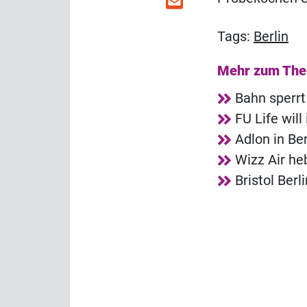
Tags:
Berlin
Mehr zum Th
Bahn sperrt
FU Life wil
Adlon in Ber
Wizz Air he
Bristol Ber