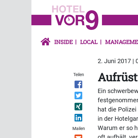
INSIDE
LOCAL
MANAGEME
2. Juni 2017 | 
Aufrüs
Teilen
Ein schwerbewa
festgenommen 
hat die Poliz
in der Hotelga
Warum er so ho
Mailen
oft aufhält, ver