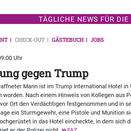
TÄGLICHE NEWS FÜR DIE
NT
CHECK-OUT
GÄSTEBUCH
JOBS
09:00 Uhr
tung gegen Trump
ffneter Mann ist im Trump International Hotel in
worden. Nach einem Hinweis von Kollegen aus P
ei vor Ort den Verdächtigen festgenommen und in
rage ein Sturmgewehr, eine Pistole und Munition si
chgerüstet in das Hotel eincheckte, in dem sich d
riet er der Polizei nicht.
FAZ