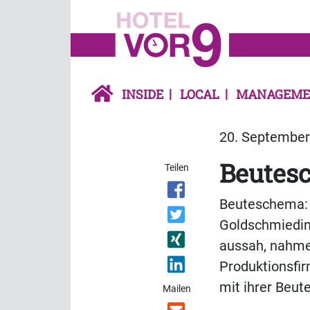
INSIDE
LOCAL
MANAGEME
20. September 
Beutes
Teilen
Beuteschema: 
Goldschmieding
aussah, nahmen
Produktionsfir
mit ihrer Beut
Mailen