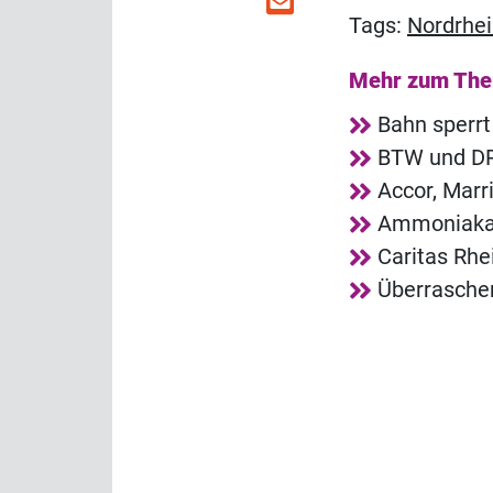
Tags:
Nordrhei
Mehr zum Th
Bahn sperrt
BTW und DRV
Accor, Marr
Ammoniakala
Caritas Rh
Überrasche