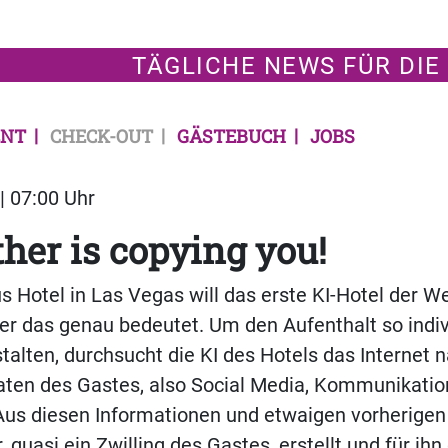
TÄGLICHE NEWS FÜR DIE
NT
CHECK-OUT
GÄSTEBUCH
JOBS
| 07:00 Uhr
ther is copying you!
Hotel in Las Vegas will das erste KI-Hotel der We
r das genau bedeutet. Um den Aufenthalt so indiv
talten, durchsucht die KI des Hotels das Internet n
ten des Gastes, also Social Media, Kommunikation 
 Aus diesen Informationen und etwaigen vorherige
, quasi ein Zwilling des Gastes, erstellt und für ih