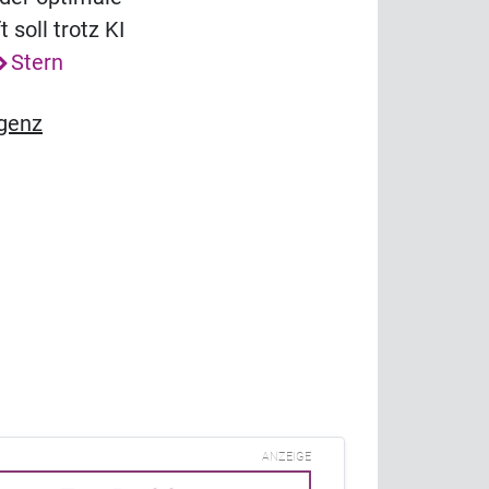
soll trotz KI
Stern
igenz
ANZEIGE