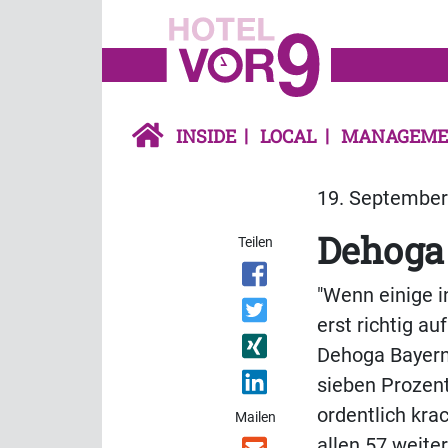
INSIDE
LOCAL
MANAGEME
19. September 
Dehoga 
Teilen
"Wenn einige i
erst richtig a
Dehoga Bayern
sieben Prozen
ordentlich kra
Mailen
allen 57 weite