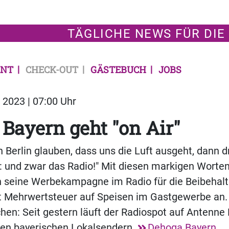
TÄGLICHE NEWS FÜR DIE
NT
CHECK-OUT
GÄSTEBUCH
JOBS
2023 | 07:00 Uhr
Bayern geht "on Air"
n Berlin glauben, dass uns die Luft ausgeht, dann d
uf: und zwar das Radio!" Mit diesen markigen Worte
 seine Werbekampagne im Radio für die Beibehal
t Mehrwertsteuer auf Speisen im Gastgewerbe an.
chen: Seit gestern läuft der Radiospot auf Antenne
ren bayerischen Lokalsendern.
Dehoga Bayern