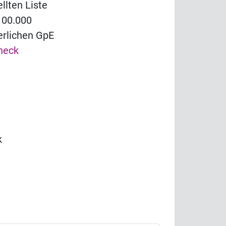
llten Liste
100.000
herlichen GpE
heck
k