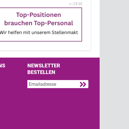
ANZEIGE
NS
NEWSLETTER
BESTELLEN
s on Facebook
w us on Twitter