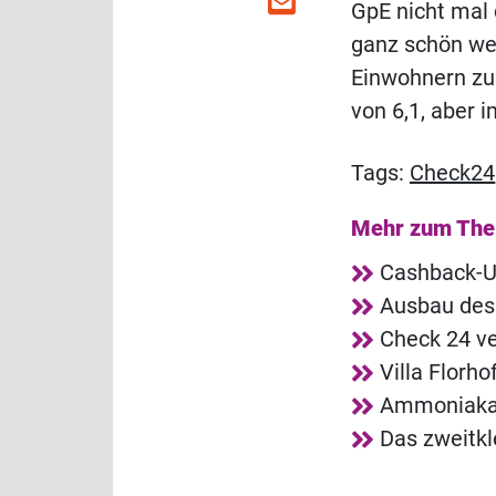
GpE nicht mal 
ganz schön wei
Einwohnern zu 
von 6,1, aber 
Tags:
Check24
Mehr zum Th
Cashback-Ur
Ausbau des 
Check 24 v
Villa Florh
Ammoniakala
Das zweitkl