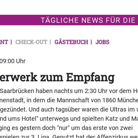
TÄGLICHE NEWS FÜR DIE
NT
CHECK-OUT
GÄSTEBUCH
JOBS
 09:00 Uhr
uerwerk zum Empfang
 Saarbrücken haben nachts um 2:30 Uhr vor dem Ho
nnenstadt, in dem die Mannschaft von 1860 Münche
gezündet. Und auch tagsüber waren die Ultras im
und ums Hotel" unterwegs und spielten Katz und M
 ging es gestern doch "nur" um das erste von zwei
pielen zur 3. Liga. Genutzt hat der Affenzirkus we