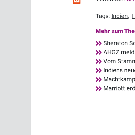
Tags:
Indien
,
H
Mehr zum Th
Sheraton So
AHGZ melde
Vom Stammg
Indiens neu
Machtkampf 
Marriott er