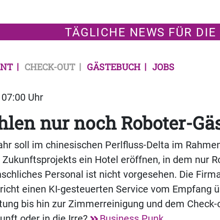
TÄGLICHE NEWS FÜR DIE
NT
CHECK-OUT
GÄSTEBUCH
JOBS
| 07:00 Uhr
ehlen nur noch Roboter-Gä
hr soll im chinesischen Perlfluss-Delta im Rahme
 Zukunftsprojekts ein Hotel eröffnen, in dem nur R
nschliches Personal ist nicht vorgesehen. Die Firm
richt einen KI-gesteuerten Service vom Empfang ü
ung bis hin zur Zimmerreinigung und dem Check-ou
nft oder in die Irre?
Business Punk