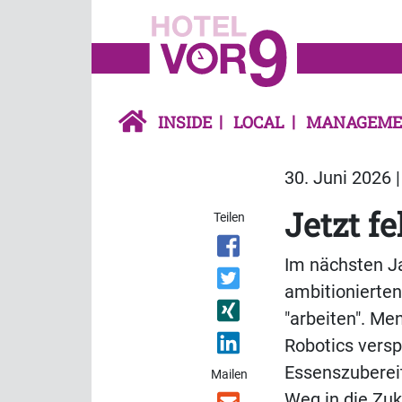
INSIDE
LOCAL
MANAGEME
30. Juni 2026 
Jetzt f
Teilen
Im nächsten Ja
ambitionierten
"arbeiten". Me
Robotics versp
Essenszubereit
Mailen
Weg in die Zuku