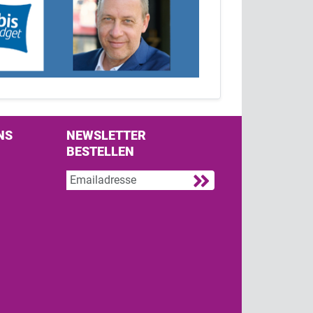
NS
NEWSLETTER
BESTELLEN
s on Facebook
w us on Twitter