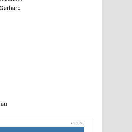
 Gerhard
kau
ANZEIGE