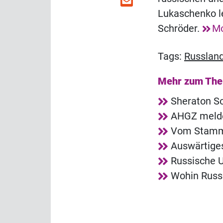
Lukaschenko l
Schröder.
Mo
Tags:
Russlan
Mehr zum Th
Sheraton So
AHGZ melde
Vom Stammg
Auswärtiges
Russische U
Wohin Russ