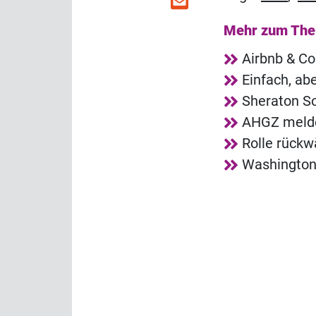
Mehr zum Th
Airbnb & Co
Einfach, abe
Sheraton So
AHGZ melde
Rolle rückwä
Washington