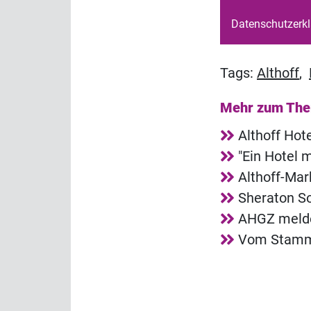
Datenschutzerk
Tags:
Althoff
,
Mehr zum Th
Althoff Hot
"Ein Hotel
Althoff-Mar
Sheraton So
AHGZ melde
Vom Stammg