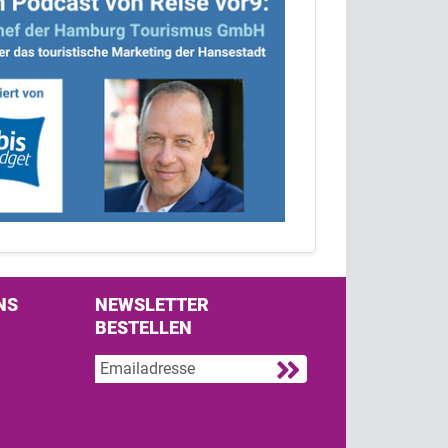
NS
NEWSLETTER
BESTELLEN
s on Facebook
w us on Twitter