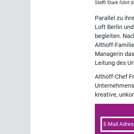
Steffi Stark führt
Parallel zu ih
Loft Berlin un
begleiten. Nac
Althoff-Famili
Managerin das
Leitung des Ur
Althoff-Chef F
Unternehmens. 
kreative, unk
E-Mail Adres