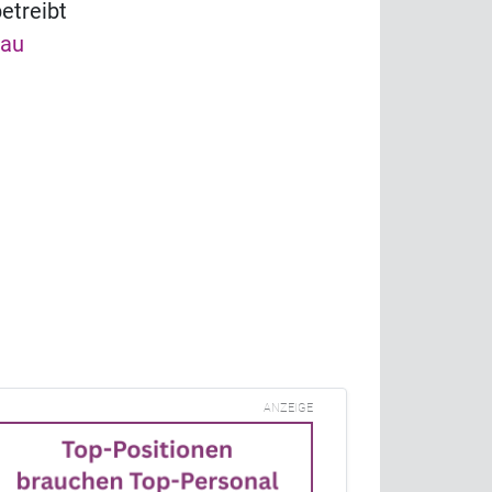
etreibt
hau
ANZEIGE