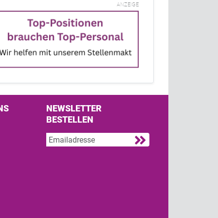
ANZEIGE
NS
NEWSLETTER
BESTELLEN
s on Facebook
w us on Twitter