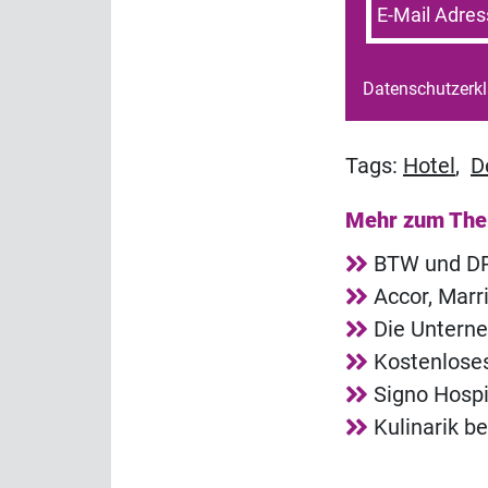
E-Mail Adres
Datenschutzerk
Tags:
Hotel
,
D
Mehr zum Th
BTW und DRV
Accor, Marr
Die Unterne
Kostenlose
Signo Hosp
Kulinarik b