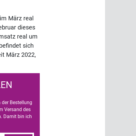
im März real
ebruar dieses
msatz real um
befindet sich
it März 2022,
LEN
n der Bestellung
um Versand des
. Damit bin ich