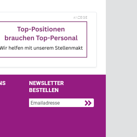
ANZEIGE
NS
NEWSLETTER
BESTELLEN
s on Facebook
w us on Twitter