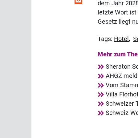
dem Jahr 2028 
letzte Wort is
Gesetz liegt n
Tags:
Hotel
,
S
Mehr zum Th
Sheraton So
AHGZ melde
Vom Stammg
Villa Florh
Schweizer T
Schweiz-Web