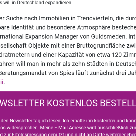
 will in Deutschland expandieren
der Suche nach Immobilien in Trendvierteln, die dur
are Identität und besondere Atmosphäre bestechen
ernational Expansion Manager von Guldsmeden. Int
esellschaft Objekte mit einer Bruttogrundfläche zw
dratmetern und einer Kapazität von etwa 120 Zimm
ren will man in mehr als zehn Städten in Deutsc
Beratungsmandat von Spies läuft zunächst drei Jah
ii
.
WSLETTER KOSTENLOS BESTEL
den Newsletter täglich lesen. Ich erhalte ihn kostenfrei und kan
mlos widersprechen. Meine E-Mail-Adresse wird ausschließlich z
d zur Erfolgsmessung genutzt und nicht an Dritte weitergegeben