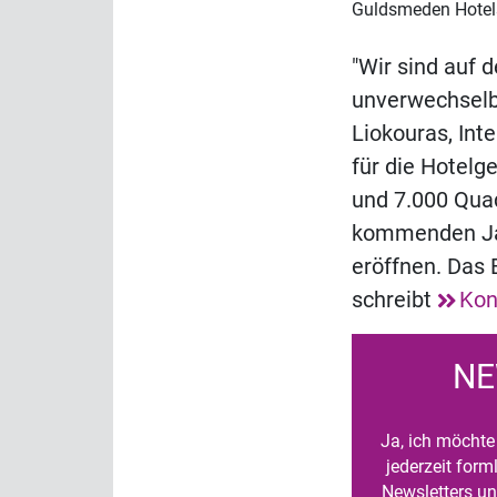
Guldsmeden Hotels
"Wir sind auf 
unverwechselb
Liokouras, Int
für die Hotelg
und 7.000 Qua
kommenden Jah
eröffnen. Das 
schreibt
Kon
NE
Ja, ich möchte 
jederzeit for
Newsletters un