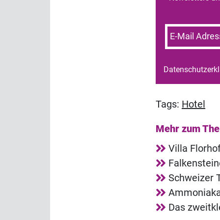
E-Mail Adres
Datenschutzerk
Tags:
Hotel
Mehr zum Th
Villa Florh
Falkenstei
Schweizer T
Ammoniakala
Das zweitkl