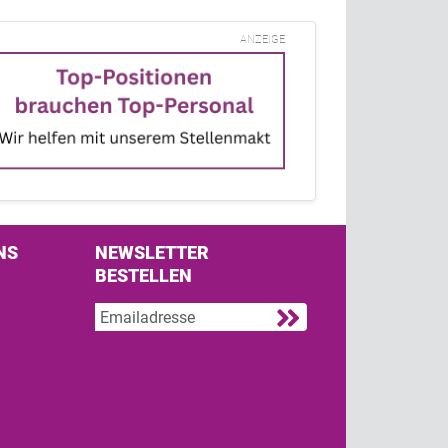
ANZEIGE
NS
NEWSLETTER
BESTELLEN
s on Facebook
w us on Twitter