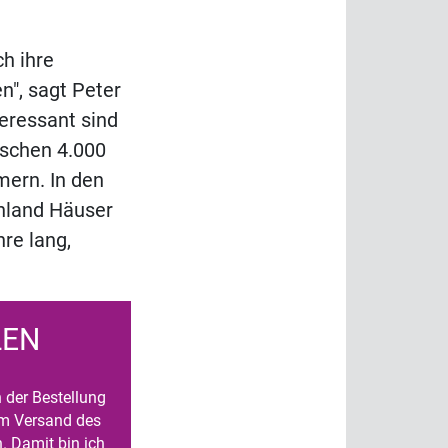
ch ihre
", sagt Peter
eressant sind
ischen 4.000
ern. In den
hland Häuser
re lang,
LEN
n der Bestellung
um Versand des
. Damit bin ich