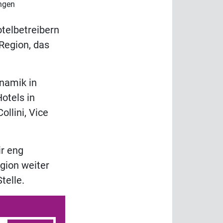
ingen
otelbetreibern
Region, das
namik in
otels in
ollini, Vice
r eng
gion weiter
telle.