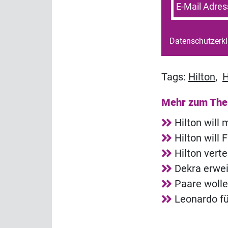
E-Mail Adres
Datenschutzerk
Tags:
Hilton
,
H
Mehr zum Th
Hilton will
Hilton will
Hilton vert
Dekra erwei
Paare wolle
Leonardo fü