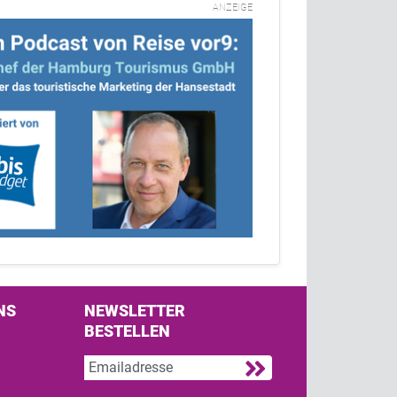
ANZEIGE
NS
NEWSLETTER
BESTELLEN
s on Facebook
w us on Twitter