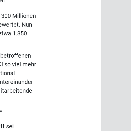
en."
 300 Millionen
bewertet. Nun
etwa 1.350
e betroffenen
KI so viel mehr
tional
untereinander
Mitarbeitende
"
tt sei