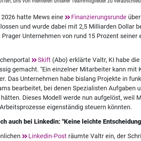
offen, uns von mehreren unserer Teammitglieder zu verabschied
r 2026 hatte Mews eine
Finanzierungsrunde
über
lossen und wurde dabei mit 2,5 Milliarden Dollar 
s Prager Unternehmen von rund 15 Prozent seiner 
chenportal
Skift
(Abo) erklärte Valtr, KI habe di
üssig gemacht. "Ein einzelner Mitarbeiter kann mit 
e er. Das Unternehmen habe bislang Projekte in funk
ms bearbeitet, bei denen Spezialisten Aufgaben 
 hätten. Dieses Modell werde nun aufgelöst, weil 
Arbeitsprozesse eigenständig steuern könnten.
ich auch bei Linkedin: "Keine leichte Entscheidung
önlichen
Linkedin-Post
räumte Valtr ein, der Schri