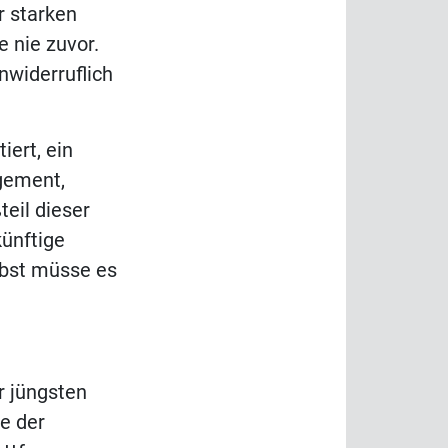
r starken
e nie zuvor.
nwiderruflich
iert, ein
gement,
eil dieser
künftige
lbst müsse es
r jüngsten
e der