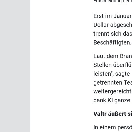
Entscheidung getr
Erst im Janua
Dollar abgesch
trennt sich da
Beschäftigten.
Laut dem Bran
Stellen überfl
leisten", sagt
getrennten Tea
weitergereicht
dank KI ganze 
Valtr äußert s
In einem pers