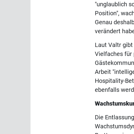
"unglaublich s
Position", wac
Genau deshalb 
verändert hab
Laut Valtr gibt
Vielfaches fü
Gästekommunik
Arbeit "intelli
Hospitality-Be
ebenfalls werd
Wachstumskur
Die Entlassun
Wachstumsdyn