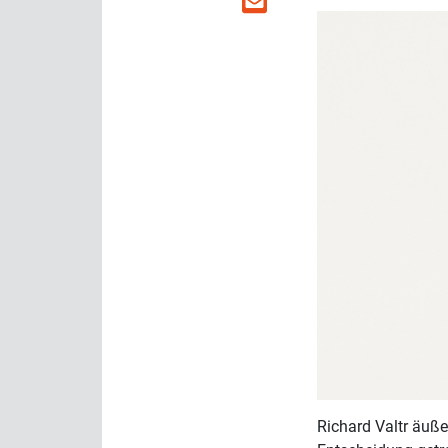
Richard Valtr äuße