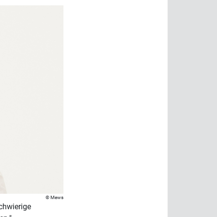
Mews
chwierige