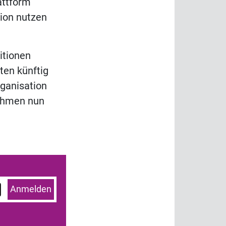
attform
gion nutzen
itionen
ten künftig
ganisation
nehmen nun
Anmelden