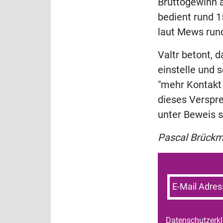
Bruttogewinn 
bedient rund 1
laut Mews run
Valtr betont, 
einstelle und 
"mehr Kontakt
dieses Verspr
unter Beweis s
Pascal Brück
E-Mail Adres
Datenschutzerk