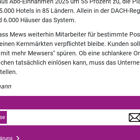
aus Abo-Einnahmen 2025 um 55 Prozent zu, die Pl
5.000 Hotels in 85 Ländern. Allein in der DACH-Re
d 6.000 Häuser das System.
dass Mews weiterhin Mitarbeiter für bestimmte Pos
seinen Kernmärkten verpflichtet bleibe. Kunden soll
 mit mehr Mewsers" spüren. Ob eine schlankere Or
echen tatsächlich einlösen kann, muss das Unter
tellen.
mann
se
lärung