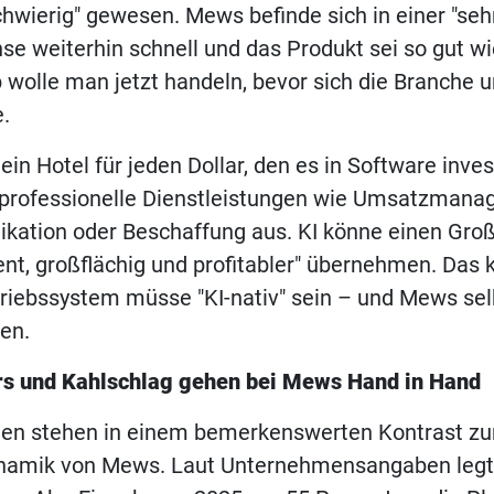
chwierig" gewesen. Mews befinde sich in einer "seh
hse weiterhin schnell und das Produkt sei so gut wi
wolle man jetzt handeln, bevor sich die Branche u
e.
 ein Hotel für jeden Dollar, den es in Software invest
r professionelle Dienstleistungen wie Umsatzmana
ation oder Beschaffung aus. KI könne einen Großt
gent, großflächig und profitabler" übernehmen. Das 
triebssystem müsse "KI-nativ" sein – und Mews se
en.
s und Kahlschlag gehen bei Mews Hand in Hand
gen stehen in einem bemerkenswerten Kontrast zu
amik von Mews. Laut Unternehmensangaben legt