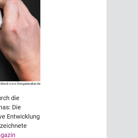
iStock www.fotogestoeber.de
rch die
mas: Die
ive Entwicklung
rzeichnete
gazin