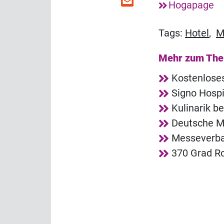
Hogapage
Tags:
Hotel
,
M
Mehr zum Th
Kostenlose
Signo Hosp
Kulinarik b
Deutsche Me
Messeverba
370 Grad R