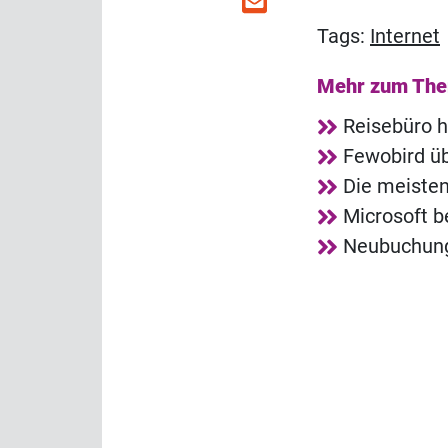
Tags:
Internet
Mehr zum Th
Reisebüro h
Fewobird ü
Die meisten
Microsoft b
Neubuchung