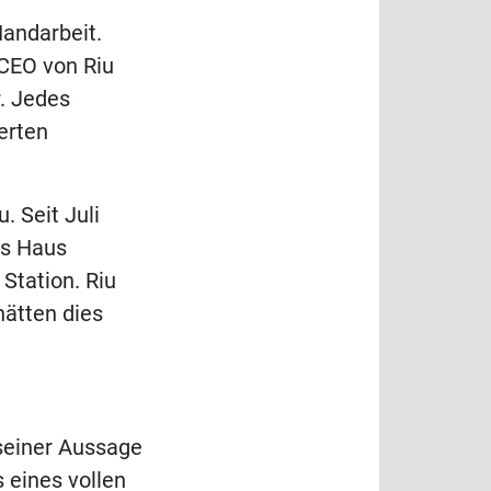
Handarbeit.
 CEO von Riu
r. Jedes
erten
. Seit Juli
as Haus
Station. Riu
hätten dies
 seiner Aussage
 eines vollen