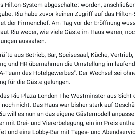
as Hilton-System abgeschaltet worden, anschließen
abe. Riu habe zuvor keinen Zugriff auf das Hilton
tet der Firmenchef. Am Tag vor der Eröffnung wus
ut Riu weder, wie viele Gäste im Haus waren, noc
hungen aussahen.
äfte aus Betrieb, Bar, Speisesaal, Küche, Vertrieb,
ng und HR übernahmen die Umstellung im laufende
 "A-Team des Hotelgewerbes". Der Wechsel sei ohn
ng für die Gäste gelungen.
t das Riu Plaza London The Westminster aus Sicht 
noch nicht. Das Haus war bisher stark auf Geschä
Riu will es nun an das eigene Gästemodell anpasse
 mit Drei- und Viererbelegung, ein im Preis entha
et und eine Lobby-Bar mit Tages- und Abendservic