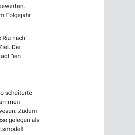
bewerten.
im Folgejahr
s Riu nach
iel. Die
adt "ein
o scheiterte
usammen
ewesen. Zudem
sse gelegen als
ftsmodell