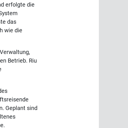
d erfolgte die
-System
ste das
h wie die
 Verwaltung,
n Betrieb. Riu
e
des
ftsreisende
n. Geplant sind
ltenes
e.