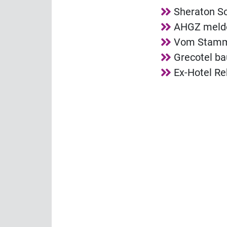
Sheraton So
AHGZ melde
Vom Stammg
Grecotel ba
Ex-Hotel R