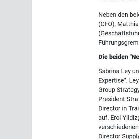
Neben den bei
(CFO), Matthi
(Geschäftsführ
Führungsgremi
Die beiden "Ne
Sabrina Ley un
Expertise". Le
Group Strateg
President Stra
Director in Tr
auf. Erol Yildi
verschiedenen 
Director Supp