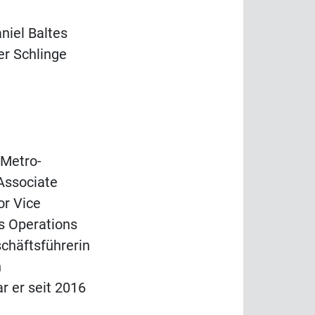
niel Baltes
er Schlinge
"Metro-
 Associate
or Vice
ls Operations
schäftsführerin
n
r er seit 2016