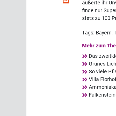
äußerte ihr Un
finde nur Supe
stets zu 100 P
Tags:
Bayern
,
Mehr zum Th
Das zweitkl
Grünes Lich
So viele Pf
Villa Florh
Ammoniakala
Falkenstei