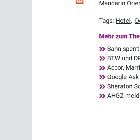
Mandarin Orie
Tags:
Hotel
,
D
Mehr zum Th
Bahn sperrt
BTW und DRV
Accor, Marr
Google Ask 
Sheraton So
AHGZ melde