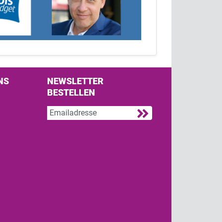
NS
NEWSLETTER
BESTELLEN
s on Facebook
w us on Twitter