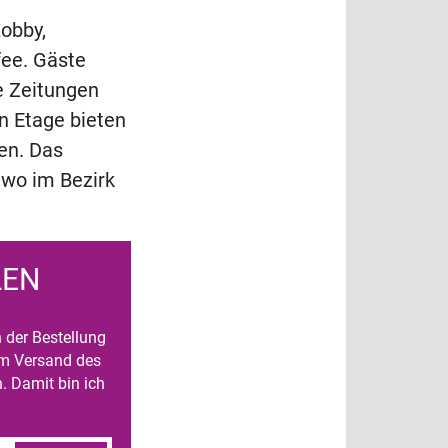
obby,
fee. Gäste
e Zeitungen
n Etage bieten
en. Das
two im Bezirk
LEN
n der Bestellung
um Versand des
. Damit bin ich