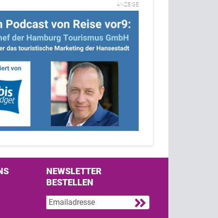
ANZEIGE
NS
NEWSLETTER
BESTELLEN
s on Facebook
w us on Twitter