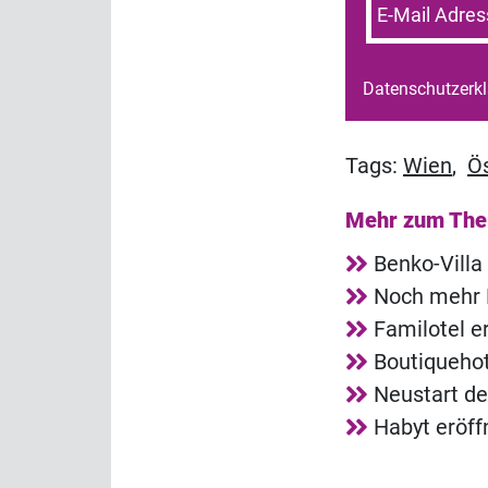
E-Mail Adres
Datenschutzerk
Tags:
Wien
,
Ös
Mehr zum Th
Benko-Villa
Noch mehr 
Familotel e
Boutiquehot
Neustart de
Habyt eröff