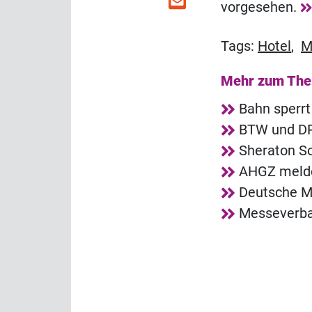
vorgesehen.
Tags:
Hotel
,
M
Mehr zum Th
Bahn sperrt
BTW und DRV
Sheraton So
AHGZ melde
Deutsche Me
Messeverba