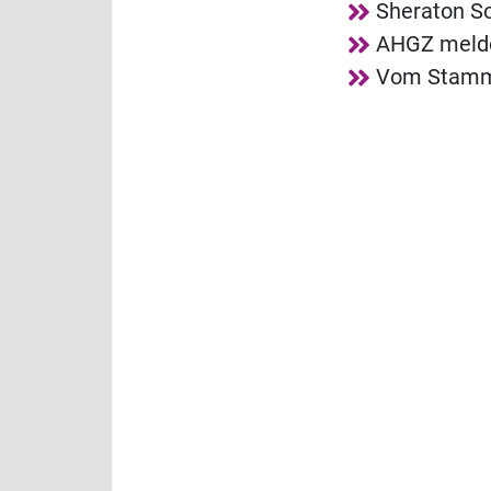
Sheraton So
AHGZ melde
Vom Stammg