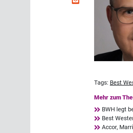
Tags:
Best We
Mehr zum Th
BWH legt b
Best Wester
Accor, Marr