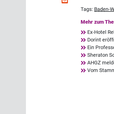
Tags:
Baden-W
Mehr zum Th
Ex-Hotel R
Dorint eröf
Ein Profess
Sheraton So
AHGZ melde
Vom Stammg