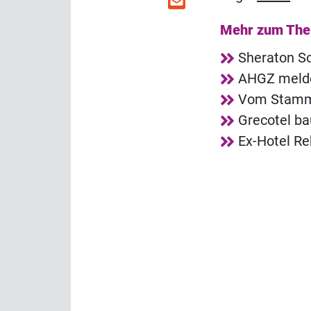
Mehr zum Th
Sheraton So
AHGZ melde
Vom Stammg
Grecotel ba
Ex-Hotel R