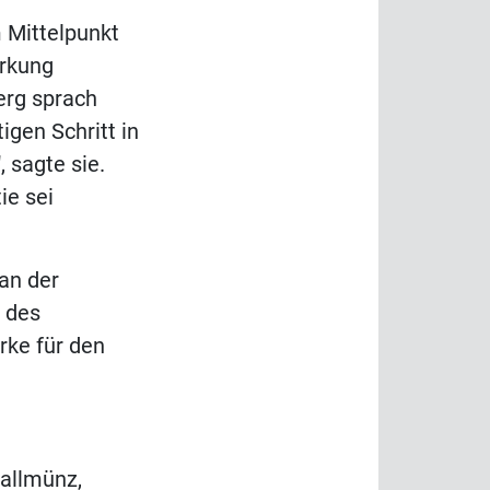
m Mittelpunkt
ärkung
erg sprach
gen Schritt in
 sagte sie.
ie sei
an der
t des
rke für den
Kallmünz,