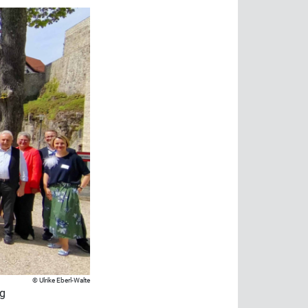
Ulrike Eberl-Walte
rg