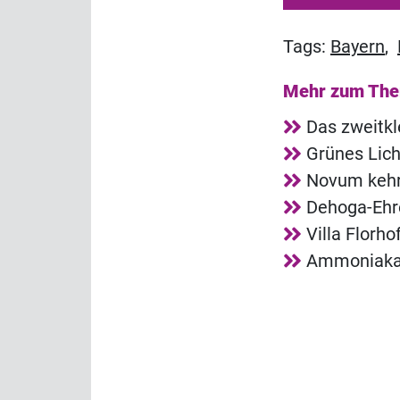
Tags:
Bayern
,
Mehr zum Th
Das zweitkl
Grünes Lich
Novum kehrt
Dehoga-Ehre
Villa Florh
Ammoniakala