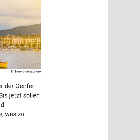
iStock bluejayphoto
er der Genfer
is jetzt sollen
nd
e, was zu