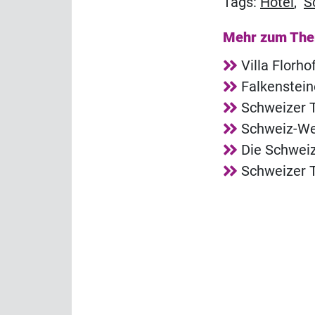
Tags:
Hotel
,
S
Mehr zum Th
Villa Florh
Falkenstei
Schweizer T
Schweiz-Web
Die Schweiz
Schweizer T