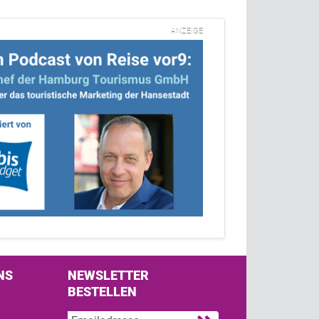
ANZEIGE
NS
NEWSLETTER
BESTELLEN
s on Facebook
w us on Twitter