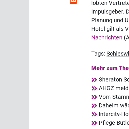
lobten Vertret
Impulsgeber. D
Planung und U
Hotel gilt als 
Nachrichten
(A
Tags:
Schleswi
Mehr zum Th
Sheraton So
AHGZ melde
Vom Stammg
Daheim wäch
Intercity-Ho
Pflege Butl