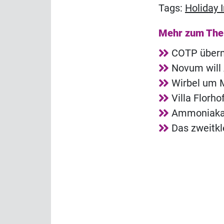
Tags:
Holiday 
Mehr zum Th
COTP übern
Novum will 
Wirbel um 
Villa Florh
Ammoniakala
Das zweitkl