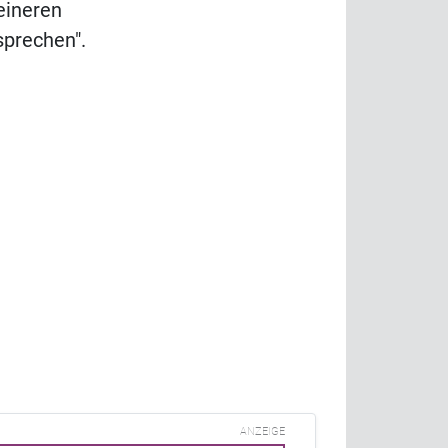
eineren
sprechen".
ANZEIGE