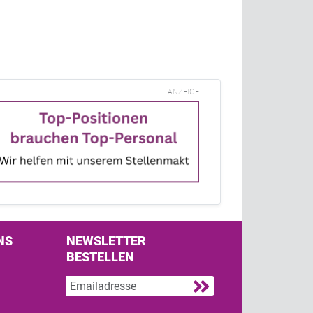
ANZEIGE
NS
NEWSLETTER
BESTELLEN
s on Facebook
w us on Twitter