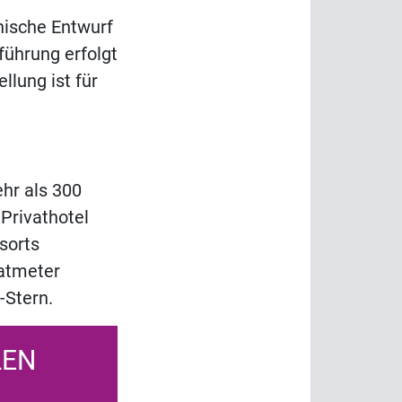
nische Entwurf
ührung erfolgt
llung ist für
ehr als 300
Privathotel
sorts
atmeter
-Stern.
LEN