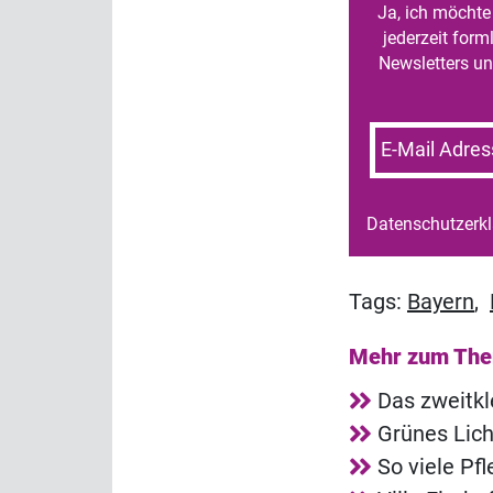
Ja, ich möchte 
jederzeit for
Newsletters un
E-Mail Adres
Datenschutzerk
Tags:
Bayern
,
Mehr zum Th
Das zweitkl
Grünes Lich
So viele Pf